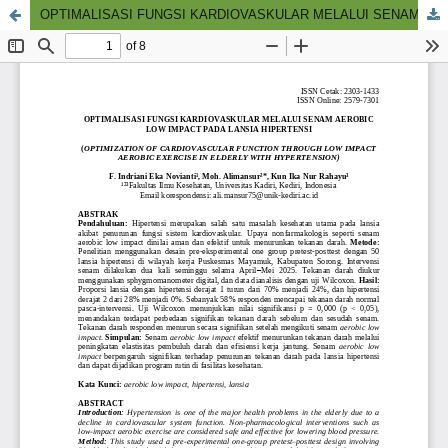
OPTIMALISASI FUNGSI KARDIOVASKULAR MELALUI SENAM AEROBIC LOW IMPACT PADA LANSIA HIPERTENSI