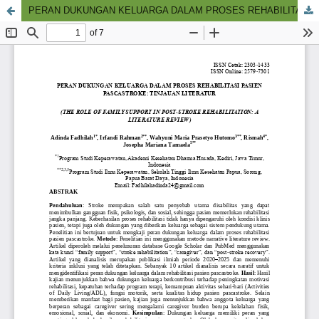
PERAN DUKUNGAN KELUARGA DALAM PROSES REHABILITASI PASIEN PASCASTROKE: TINJAUAN LITERATUR