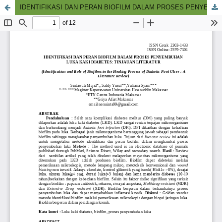
IDENTIFIKASI DAN PERAN BIOFILM DALAM PROSES PENYEMBUHAN LUKA KAKI DIABETES