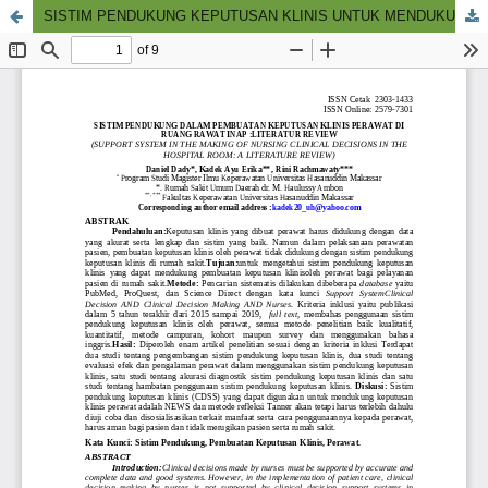
SISTIM PENDUKUNG KEPUTUSAN KLINIS UNTUK MENDUKUNG PEMBUATAN KEPUTUSAN KLINIS PERAWAT : LITERATUR REVIEW