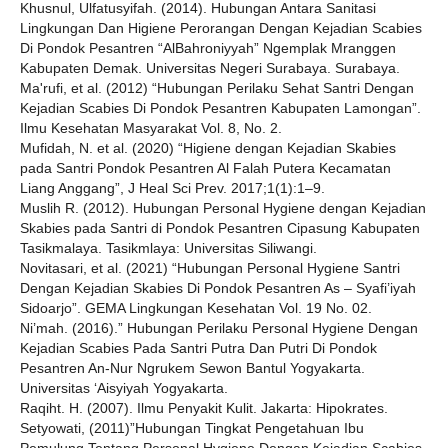
Khusnul, Ulfatusyifah. (2014). Hubungan Antara Sanitasi
Lingkungan Dan Higiene Perorangan Dengan Kejadian Scabies
Di Pondok Pesantren “AlBahroniyyah” Ngemplak Mranggen
Kabupaten Demak. Universitas Negeri Surabaya. Surabaya.
Ma'rufi, et al. (2012) “Hubungan Perilaku Sehat Santri Dengan
Kejadian Scabies Di Pondok Pesantren Kabupaten Lamongan”.
Ilmu Kesehatan Masyarakat Vol. 8, No. 2.
Mufidah, N. et al. (2020) “Higiene dengan Kejadian Skabies
pada Santri Pondok Pesantren Al Falah Putera Kecamatan
Liang Anggang”, J Heal Sci Prev. 2017;1(1):1–9.
Muslih R. (2012). Hubungan Personal Hygiene dengan Kejadian
Skabies pada Santri di Pondok Pesantren Cipasung Kabupaten
Tasikmalaya. Tasikmlaya: Universitas Siliwangi.
Novitasari, et al. (2021) “Hubungan Personal Hygiene Santri
Dengan Kejadian Skabies Di Pondok Pesantren As – Syafi’iyah
Sidoarjo”. GEMA Lingkungan Kesehatan Vol. 19 No. 02.
Ni’mah. (2016).” Hubungan Perilaku Personal Hygiene Dengan
Kejadian Scabies Pada Santri Putra Dan Putri Di Pondok
Pesantren An-Nur Ngrukem Sewon Bantul Yogyakarta.
Universitas ‘Aisyiyah Yogyakarta.
Raqiht. H. (2007). Ilmu Penyakit Kulit. Jakarta: Hipokrates.
Setyowati, (2011)”Hubungan Tingkat Pengetahuan Ibu