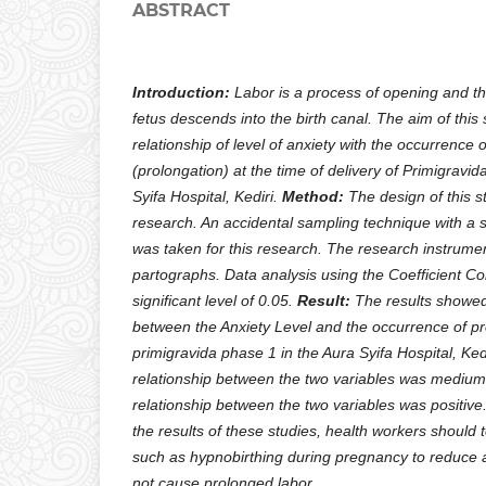
ABSTRACT
Introduction:
Labor is a process of opening and th
fetus descends into the birth canal. The aim of this
relationship of level of anxiety with the occurrence 
(prolongation) at the time of delivery of Primigravid
Syifa Hospital, Kediri.
Method:
The design of this s
research. An accidental sampling technique with a
was taken for this research. The research instrume
partographs. Data analysis using the
Coefficient Co
significant level of 0.05.
Result:
The results showed 
between the Anxiety Level and the occurrence of pr
primigravida phase 1 in the Aura Syifa Hospital, Ked
relationship between the two variables was medium,
relationship between the two variables was positive
the results of these studies, health workers should 
such as hypnobirthing during pregnancy to reduce an
not cause prolonged labor.