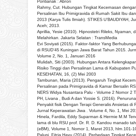
Pontianak : Abrori
Rahmy, Cut. Hubungan Tingkat Kecemasan dengan
Persalinan Ibu Primigravida di Rumah Sakit Ibu d
2013 (Karya Tulis Ilmiah). STIKES U’BAUDIYAH, J
Aceh; 2013.
Aprillia, Yesie (2010). Hipnostetri Rileks, Nyaman
Melahirkan. Jakarta Selatan : TransMedia
Evi Soviyati (2015). Faktor-faktor Yang Berhubun
di RSUD’45 Kuningan Jawa Barat Tahun 2015. Jurna
Volume 2, No. 1, Januari 2016
Mulidah, Siti (2003). Hubungan Antara Kelengkapa
Risiko Tinggi dan Persalinan Lama di Kabupaten P
KESEHATAN, 16, (2) Mei 2003
Tambunan, Maria (2013). Pengaruh Tingkat Kecem
Persalinan pada Primigravida di Kamar Bersalin RS
NERS Widya Nusantara Palu - Volume 2 Nomor 2 
PH, Livana , Budi A dan Yossie S. (2016). Penurun
Penyakit fisik Dengan Terapi Generalis Ansietas d
Jurnal Keperawatan Jiwa . Volume 4, No. 1, Mei 20
Hinela, Fardila, Eddy Suparman & Hermie M.M Ten
lama di blu RSU prof. Dr. R. D. Kandou manado ta
(eBM), Volume 1, Nomor 1, Maret 2013, hlm.101-1
Palupi, Fitria Hayu (2014). Perbedaan Tingkat Kec