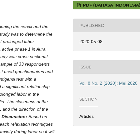
PDF (BAHASA INDONESIA
PUBLISHED
inning the cervix and the
 study was to determine the
2020-05-08
of prolonged labor
a active phase 1 in Aura
tudy was cross-sectional
 sample of 33 respondents
ISSUE
nt used questionnaires and
ntigensi test with a
Vol. 8 No. 2 (2020): Mei 2020
a significant relationship
olonged labor in the
SECTION
iri. The closeness of the
 and the direction of the
Articles
.
Discussion:
Based on
teach relaxation techniques
xiety during labor so it
will