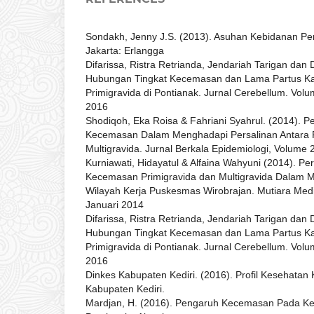
Sondakh, Jenny J.S. (2013). Asuhan Kebidanan Pers
Jakarta: Erlangga
Difarissa, Ristra Retrianda, Jendariah Tarigan dan 
Hubungan Tingkat Kecemasan dan Lama Partus Kala
Primigravida di Pontianak. Jurnal Cerebellum. Vol
2016
Shodiqoh, Eka Roisa & Fahriani Syahrul. (2014). P
Kecemasan Dalam Menghadapi Persalinan Antara P
Multigravida. Jurnal Berkala Epidemiologi, Volume 
Kurniawati, Hidayatul & Alfaina Wahyuni (2014). Pe
Kecemasan Primigravida dan Multigravida Dalam M
Wilayah Kerja Puskesmas Wirobrajan. Mutiara Medi
Januari 2014
Difarissa, Ristra Retrianda, Jendariah Tarigan dan 
Hubungan Tingkat Kecemasan dan Lama Partus Kala
Primigravida di Pontianak. Jurnal Cerebellum. Vol
2016
Dinkes Kabupaten Kediri. (2016). Profil Kesehatan 
Kabupaten Kediri.
Mardjan, H. (2016). Pengaruh Kecemasan Pada Ke