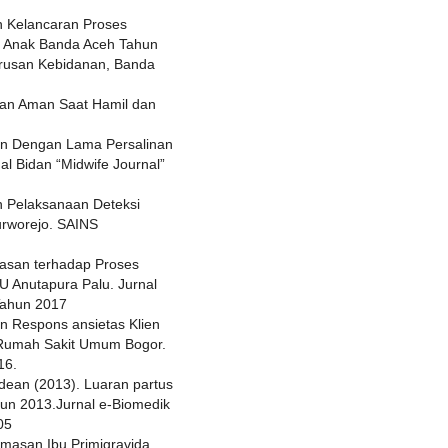
 Kelancaran Proses
an Anak Banda Aceh Tahun
urusan Kebidanan, Banda
, dan Aman Saat Hamil dan
gan Dengan Lama Persalinan
l Bidan “Midwife Journal”
n Pelaksanaan Deteksi
urworejo. SAINS
asan terhadap Proses
U Anutapura Palu. Jurnal
Tahun 2017
an Respons ansietas Klien
i Rumah Sakit Umum Bogor.
16.
dean (2013). Luaran partus
hun 2013.Jurnal e-Biomedik
05
emasan Ibu Primigravida