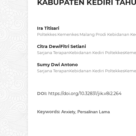
KABUPATEN KEDIRI TAHU
Ira Titisari
Poltekkes Kemenkes Malang Prodi Kebidanan Ked
Citra DewiFitri Setiani
Sarjana TerapanKebidanan Kediri PoltekkesKem
Sumy Dwi Antono
Sarjana TerapanKebidanan Kediri PoltekkesKem
DOI:
https://doi.org/10.32831/jik.v8i2.264
Keywords:
Anxiety, Persalinan Lama