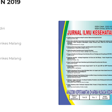
N 2019
iri
enkes Malang
enkes Malang