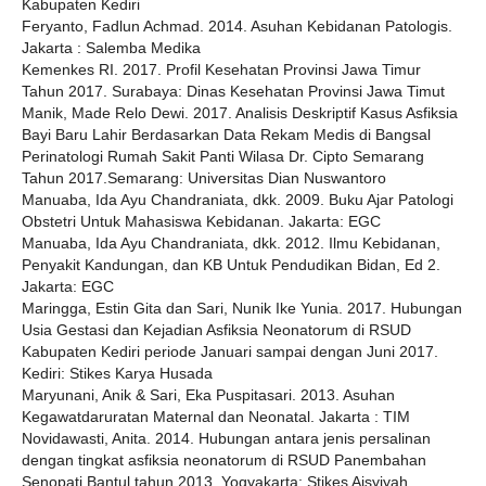
Kabupaten Kediri
Feryanto, Fadlun Achmad. 2014. Asuhan Kebidanan Patologis.
Jakarta : Salemba Medika
Kemenkes RI. 2017. Profil Kesehatan Provinsi Jawa Timur
Tahun 2017. Surabaya: Dinas Kesehatan Provinsi Jawa Timut
Manik, Made Relo Dewi. 2017. Analisis Deskriptif Kasus Asfiksia
Bayi Baru Lahir Berdasarkan Data Rekam Medis di Bangsal
Perinatologi Rumah Sakit Panti Wilasa Dr. Cipto Semarang
Tahun 2017.Semarang: Universitas Dian Nuswantoro
Manuaba, Ida Ayu Chandraniata, dkk. 2009. Buku Ajar Patologi
Obstetri Untuk Mahasiswa Kebidanan. Jakarta: EGC
Manuaba, Ida Ayu Chandraniata, dkk. 2012. Ilmu Kebidanan,
Penyakit Kandungan, dan KB Untuk Pendudikan Bidan, Ed 2.
Jakarta: EGC
Maringga, Estin Gita dan Sari, Nunik Ike Yunia. 2017. Hubungan
Usia Gestasi dan Kejadian Asfiksia Neonatorum di RSUD
Kabupaten Kediri periode Januari sampai dengan Juni 2017.
Kediri: Stikes Karya Husada
Maryunani, Anik & Sari, Eka Puspitasari. 2013. Asuhan
Kegawatdaruratan Maternal dan Neonatal. Jakarta : TIM
Novidawasti, Anita. 2014. Hubungan antara jenis persalinan
dengan tingkat asfiksia neonatorum di RSUD Panembahan
Senopati Bantul tahun 2013. Yogyakarta: Stikes Aisyiyah