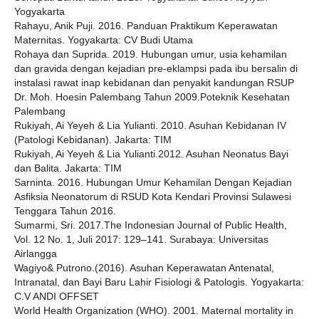
Yogyakarta
Rahayu, Anik Puji. 2016. Panduan Praktikum Keperawatan
Maternitas. Yogyakarta: CV Budi Utama
Rohaya dan Suprida. 2019. Hubungan umur, usia kehamilan
dan gravida dengan kejadian pre-eklampsi pada ibu bersalin di
instalasi rawat inap kebidanan dan penyakit kandungan RSUP
Dr. Moh. Hoesin Palembang Tahun 2009.Poteknik Kesehatan
Palembang
Rukiyah, Ai Yeyeh & Lia Yulianti. 2010. Asuhan Kebidanan IV
(Patologi Kebidanan). Jakarta: TIM
Rukiyah, Ai Yeyeh & Lia Yulianti.2012. Asuhan Neonatus Bayi
dan Balita. Jakarta: TIM
Sarninta. 2016. Hubungan Umur Kehamilan Dengan Kejadian
Asfiksia Neonatorum di RSUD Kota Kendari Provinsi Sulawesi
Tenggara Tahun 2016.
Sumarmi, Sri. 2017.The Indonesian Journal of Public Health,
Vol. 12 No. 1, Juli 2017: 129–141. Surabaya: Universitas
Airlangga
Wagiyo& Putrono.(2016). Asuhan Keperawatan Antenatal,
Intranatal, dan Bayi Baru Lahir Fisiologi & Patologis. Yogyakarta:
C.V ANDI OFFSET
World Health Organization (WHO). 2001. Maternal mortality in