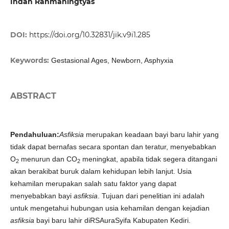
Indah Rahmaningtyas
DOI:
https://doi.org/10.32831/jik.v9i1.285
Keywords:
Gestasional Ages, Newborn, Asphyxia
ABSTRACT
Pendahuluan:
Asfiksia
merupakan keadaan bayi baru lahir yang
tidak dapat bernafas secara spontan dan teratur, menyebabkan
O
menurun dan CO
meningkat, apabila tidak segera ditangani
2
2
akan berakibat buruk dalam kehidupan lebih lanjut. Usia
kehamilan merupakan salah satu faktor yang dapat
menyebabkan bayi
asfiksia
. Tujuan dari penelitian ini adalah
untuk mengetahui hubungan usia kehamilan dengan kejadian
asfiksia
bayi baru lahir diRSAuraSyifa Kabupaten Kediri.