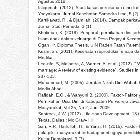
Agustus 2019
Istiqomah. (2012). Studi kasus pernikahan dini di de
Yogyakarta. Jurnal Kesehatan Samodra Ilmo, 5 (2).
Kartikawati, R., & Djamilah. (2014). Dampak perkaw
Jurnal Studi Pemuda, 3 (1).
Khotimah, K. (2018). Pengaruh pernikahan dini te
Islam anak dalam keluarga di Desa Pegayut Keca
Ogan Ilir. Diploma Thesis, UIN Raden Fatah Palem
Kusmiran. (2011). Kesehatan reproduksi remaja da
Medika.
Lee-rife, S, Malhotra, A, Warner, A, et al. (2012). “
marriage: A review of existing evidence”. Studies in
287-303.
Muhammad, M. (2005). Jeratan Nikah Dini Wabah P
Media Abadi.
Rafidah, E.O., & Wahyuni B. (2009). Faktor-Fakto
Pernikahan Usia Dini di Kabupaten Purworejo Jawa
Masyarakat, Vol.25, No.2, Juni 2009
Santrock, J.W. (2012). Life-span Development. 13 th
Texas, Dallas : Mc Graw-Hill
Sari, R.P., Halilulloh, H., & Yanzi, H. (2015). Fakt
pola pikir masyarakat terhadap pentingnya pendidi
Kultur Demokrasi, 3 (7).