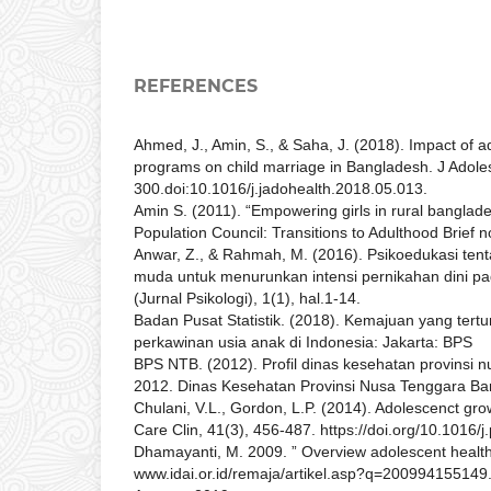
REFERENCES
Ahmed, J., Amin, S., & Saha, J. (2018). Impact of ad
programs on child marriage in Bangladesh. J Adoles
300.doi:10.1016/j.jadohealth.2018.05.013.
Amin S. (2011). “Empowering girls in rural banglades
Population Council: Transitions to Adulthood Brief n
Anwar, Z., & Rahmah, M. (2016). Psikoedukasi tent
muda untuk menurunkan intensi pernikahan dini pa
(Jurnal Psikologi), 1(1), hal.1-14.
Badan Pusat Statistik. (2018). Kemajuan yang tertu
perkawinan usia anak di Indonesia: Jakarta: BPS
BPS NTB. (2012). Profil dinas kesehatan provinsi 
2012. Dinas Kesehatan Provinsi Nusa Tenggara Ba
Chulani, V.L., Gordon, L.P. (2014). Adolescenct gr
Care Clin, 41(3), 456-487. https://doi.org/10.1016/
Dhamayanti, M. 2009. ” Overview adolescent health
www.idai.or.id/remaja/artikel.asp?q=200994155149