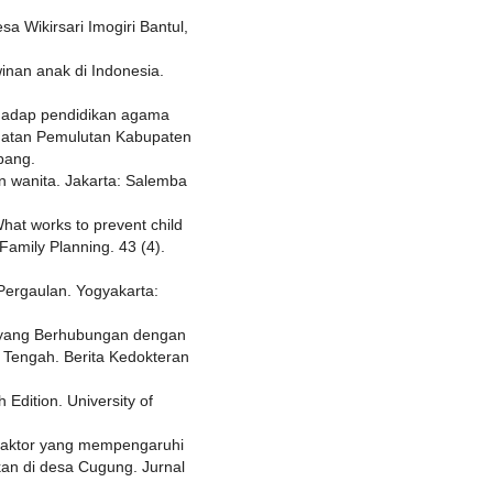
sa Wikirsari Imogiri Bantul,
inan anak di Indonesia.
rhadap pendidikan agama
matan Pemulutan Kabupaten
bang.
n wanita. Jakarta: Salemba
 What works to prevent child
 Family Planning. 43 (4).
ergaulan. Yogyakarta:
r yang Berhubungan dengan
 Tengah. Berita Kedokteran
 Edition. University of
or-faktor yang mempengaruhi
kan di desa Cugung. Jurnal