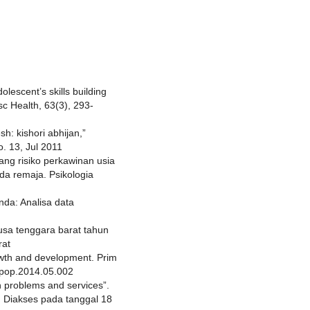
olescent’s skills building
c Health, 63(3), 293-
h: kishori abhijan,”
o. 13, Jul 2011
ang risiko perkawinan usia
da remaja. Psikologia
nda: Analisa data
nusa tenggara barat tahun
rat
owth and development. Prim
j.pop.2014.05.002
 problems and services”.
. Diakses pada tanggal 18