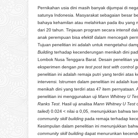
Pernikahan usia dini masih banyak dijumpai di ne
satunya Indonesia. Masyarakat sebagaian besar b
bahaya kehamilan atau melahirkan pada ibu yang 
dari 20 tahun. Tinjauan program secara intensif
anak perempuan bisa efektif dalam mencegah perni
Tujuan penelitian ini adalah untuk mengetahui da
Building
terhadap kecenderungan menikah dini pada
Lombok Nusa Tenggara Barat. Desain penelitian y
eksperimen dengan
pre test post test with control 
penelitian ini adalah remaja putri yang terdiri atas
intervensi. Istrumen dalam penelitian ini adalah k
menikah dini yang terdiri atas 47 item pernyataan. 
penelitian ini menggunakan uji
Mann Whitney U Tes
Ranks Test
. Hasil uji analisa
Mann Whitney U Test
d
tailed
) 0.024 < nilai α 0,05, menunjukkan bahwa t
community skill building
pada remaja terhadap kece
Kesimpulan dalam penelitian ini menunjukkan ba
community skill building
dapat menurunkan kecende