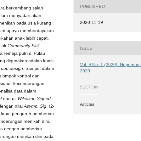
PUBLISHED
gara berkembang salah
elum menyadari akan
2020-11-19
menikah pada usia kurang
 dalam upaya memberdayakan
kahan anak lebih cepat.
mpak
Community Skill
ISSUE
 remaja putri di Pulau
ang digunakan adalah kuasi
Vol. 9 No. 1 (2020): Nopembe
group design
. Sampel dalam
2020
 kelompok kontrol dan
uesioner kecenderungan
SECTION
Analisa data dalam
t
dan uji
Wilcoxon Signed
Articles
engan nilai
Asymp. Sig
. (2-
erdapat pengaruh pemberian
nderungan menikah dini.
hwa dengan pemberian
rungan menikah dini pada