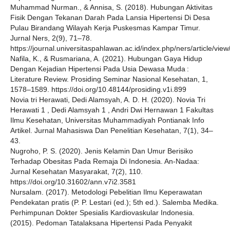
Muhammad Nurman., & Annisa, S. (2018). Hubungan Aktivitas
Fisik Dengan Tekanan Darah Pada Lansia Hipertensi Di Desa
Pulau Birandang Wilayah Kerja Puskesmas Kampar Timur.
Jurnal Ners, 2(9), 71–78.
https://journal.universitaspahlawan.ac.id/index.php/ners/article/vie
Nafila, K., & Rusmariana, A. (2021). Hubungan Gaya Hidup
Dengan Kejadian Hipertensi Pada Usia Dewasa Muda :
Literature Review. Prosiding Seminar Nasional Kesehatan, 1,
1578–1589. https://doi.org/10.48144/prosiding.v1i.899
Novia tri Herawati, Dedi Alamsyah, A. D. H. (2020). Novia Tri
Herawati 1 , Dedi Alamsyah 1 , Andri Dwi Hernawan 1 Fakultas
Ilmu Kesehatan, Universitas Muhammadiyah Pontianak Info
Artikel. Jurnal Mahasiswa Dan Penelitian Kesehatan, 7(1), 34–
43.
Nugroho, P. S. (2020). Jenis Kelamin Dan Umur Berisiko
Terhadap Obesitas Pada Remaja Di Indonesia. An-Nadaa:
Jurnal Kesehatan Masyarakat, 7(2), 110.
https://doi.org/10.31602/ann.v7i2.3581
Nursalam. (2017). Metodologi Pebelitian Ilmu Keperawatan
Pendekatan pratis (P. P. Lestari (ed.); 5th ed.). Salemba Medika.
Perhimpunan Dokter Spesialis Kardiovaskular Indonesia.
(2015). Pedoman Tatalaksana Hipertensi Pada Penyakit