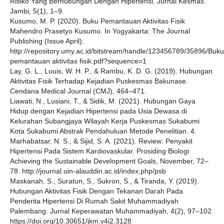
Risiko Yang Berhubungan Dengan Hipertensi. Jurnal Kesmas
Jambi, 5(1), 1–9.
Kusumo, M. P. (2020). Buku Pemantauan Aktivitas Fisik
Mahendro Prasetyo Kusumo. In Yogyakarta: The Journal
Publishing (Issue April).
http://repository.umy.ac.id/bitstream/handle/123456789/35896/Buku
pemantauan aktivitas fisik.pdf?sequence=1
Lay, G. L., Louis, W. H. P., & Rambu, K. D. G. (2019). Hubungan
Aktivitas Fisik Terhadap Kejadian Puskesmas Bakunase.
Cendana Medical Journal (CMJ), 464–471.
Liawati, N., Lusiani, T., & Sidik, M. (2021). Hubungan Gaya
Hidup dengan Kejadian Hipertensi pada Usia Dewasa di
Kelurahan Subangjaya Wilayah Kerja Puskesmas Sukabumi
Kota Sukabumi Abstrak Pendahuluan Metode Penelitian. 4.
Marhabatsar, N. S., & Sijid, S. A. (2021). Review: Penyakit
Hipertensi Pada Sistem Kardiovaskular. Prosiding Biologi
Achieving the Sustainable Development Goals, November, 72–
78. http://journal.uin-alauddin.ac.id/index.php/psb
Maskanah, S., Suratun, S., Sukron, S., & Tiranda, Y. (2019).
Hubungan Aktivitas Fisik Dengan Tekanan Darah Pada
Penderita Hipertensi Di Rumah Sakit Muhammadiyah
Palembang. Jurnal Keperawatan Muhammadiyah, 4(2), 97–102.
https://doi.org/10.30651/jkm.v4i2.3128