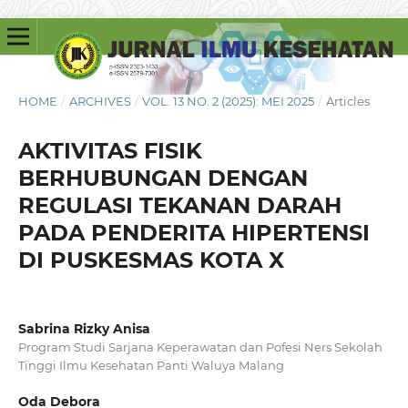
HOME
/
ARCHIVES
/
VOL. 13 NO. 2 (2025): MEI 2025
/
Articles
AKTIVITAS FISIK
BERHUBUNGAN DENGAN
REGULASI TEKANAN DARAH
PADA PENDERITA HIPERTENSI
DI PUSKESMAS KOTA X
Sabrina Rizky Anisa
Program Studi Sarjana Keperawatan dan Pofesi Ners Sekolah
Tinggi Ilmu Kesehatan Panti Waluya Malang
Oda Debora