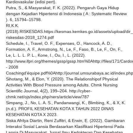
Kardiovaskular (edisi pert).
Putra, S., & Masyarakat, F. K. (2022). Pengaruh Gaya Hidup
dengan Kejadian Hipertensi di Indonesia ( A : Systematic Review
). 6, 15794–15798.
RI,K.K.
(2018).RISKESDAS.https://kesmas.kemkes.go.id/assets/upload/dir_
riskesdas-2018_1274.pdf
Schedule, I., Travel, O. F., Expenses, O., Hancock, A. D.,
Formation, A. F., Armstrong, N., Le, F., Faso, B., Le, F., On, F.,
Le, L. L. L. P. L., Kone, I., Ou, I., L. (2022).
http://www.ifpri.org/themes/gssp/gssp.htm%0Ahttp://files/171/Cardo
- 2008
Coachingd’équipe.pdf%0Ahttp://journal.umsurabaya.ac.id/index.ph
Sihotang, M., & Elon, Y. (2020). The Relationshipof Physical
Activities With Blood Pressure among Adults. Chmk Nursing
Scientific Journal, 4(2), 199–204. http://cyber-
chmk.net/ojs/index.php/ners/article/view/787
Simpang, J., No, L. A. S., Pandanwangi, K., Blimbing, K., & X, K.
(n.d.). PROFIL KESEHATAN KOTA X TAHUN 2022 DINAS
KESEHATAN KOTA X 2023.
Siska Afrilya Diartin, Reni Zulfitri, & Erwin, E. (2022). Gambaran
Interaksi Sosial Lansia Berdasarkan Klasifikasi Hipertensi Pada
Lansia Di Masyarakat. Jurnal Ilmu Kedokteran Dan Kesehatan