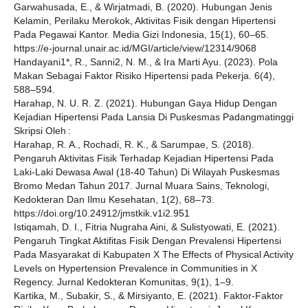
Garwahusada, E., & Wirjatmadi, B. (2020). Hubungan Jenis
Kelamin, Perilaku Merokok, Aktivitas Fisik dengan Hipertensi
Pada Pegawai Kantor. Media Gizi Indonesia, 15(1), 60–65.
https://e-journal.unair.ac.id/MGI/article/view/12314/9068
Handayani1*, R., Sanni2, N. M., & Ira Marti Ayu. (2023). Pola
Makan Sebagai Faktor Risiko Hipertensi pada Pekerja. 6(4),
588–594.
Harahap, N. U. R. Z. (2021). Hubungan Gaya Hidup Dengan
Kejadian Hipertensi Pada Lansia Di Puskesmas Padangmatinggi
Skripsi Oleh :
Harahap, R. A., Rochadi, R. K., & Sarumpae, S. (2018).
Pengaruh Aktivitas Fisik Terhadap Kejadian Hipertensi Pada
Laki-Laki Dewasa Awal (18-40 Tahun) Di Wilayah Puskesmas
Bromo Medan Tahun 2017. Jurnal Muara Sains, Teknologi,
Kedokteran Dan Ilmu Kesehatan, 1(2), 68–73.
https://doi.org/10.24912/jmstkik.v1i2.951
Istiqamah, D. I., Fitria Nugraha Aini, & Sulistyowati, E. (2021).
Pengaruh Tingkat Aktifitas Fisik Dengan Prevalensi Hipertensi
Pada Masyarakat di Kabupaten X The Effects of Physical Activity
Levels on Hypertension Prevalence in Communities in X
Regency. Jurnal Kedokteran Komunitas, 9(1), 1–9.
Kartika, M., Subakir, S., & Mirsiyanto, E. (2021). Faktor-Faktor