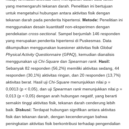
yang memengaruhi tekanan darah. Penelitian ini bertujuan
untuk mengetahui hubungan antara aktivitas fisik dengan
tekanan darah pada penderita hipertensi.
Metode:
Penelitian ini
menggunakan desain kuantitatif non-eksperimen dengan
pendekatan
cross-sectional
. Sampel berjumlah 146 responden
yang merupakan penderita hipertensi di Puskesmas. Data
dikumpulkan menggunakan kuesioner aktivitas fisik
Global
Physical Activity Questionnaire
(GPAQ), kemudian dianalisis
menggunakan uji
Chi-Square
dan
Spearman rank
.
Hasil:
Sebanyak 82 responden (56,2%) memiliki aktivitas sedang, 44
responden (30,1%) aktivitas ringan, dan 20 responden (13,7%)
aktivitas berat. Hasil uji
Chi-Square
menunjukkan nilai p =
0,0013 (p < 0,05), dan uji
Spearman rank
menunjukkan nilai p =
0,013 (p < 0,05) dengan arah hubungan negatif, yang berarti
semakin tinggi aktivitas fisik, tekanan darah cenderung lebih
baik.
Diskusi:
Terdapat hubungan signifikan antara aktivitas
fisik dan tekanan darah, dengan kecenderungan bahwa
peningkatan aktivitas fisik berkontribusi terhadap pengendalian