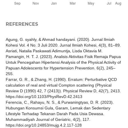
REFERENCES
Agung, G. syahly, & Ahmad handayani. (2020). Jurnal Ilmiah
Kohesi Vol. 4 No. 3 Juli 2020. Jurnal Ilmiah Kohesi, 4(3), 81–89.
Asriati, Natalia Paskawati Adimuntja, Lisda Oktavia M.
Pamangin, H. T. J. (2023). Analisis Aktivitas Fisik Remaja Papua
Untuk Pencegahan Hipertensi Analysis of the Physical Activity of
Papuan Adolescents for Hypertension Prevention. 6(2), 245–
255.
Farrar, G. R., & Zhang, H. (1990). Erratum: Perturbative QCD
calculation of real and virtual Compton scattering (Physical
Review D (1990) 42, 7 (2413)). Physical Review D, 42(7), 2413.
https://doi.org/10.1103/PhysRevD.42.2413
Ferencia, C., Rahayu, N. S., & Purwaningtyas, D. R. (2023).
Hubungan Konsumsi Gula, Garam, Lemak dan Sedentary
Lifestyle Terhadap Tekanan Darah Pada Usia Dewasa.
Muhammadiyah Journal of Geriatric, 4(2), 117.
https://doi.org/10.24853/mujg.4.2.117-128