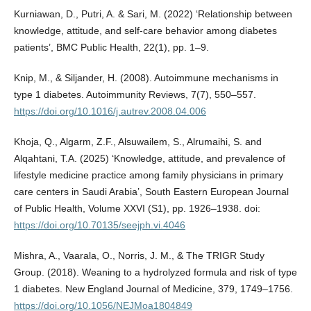
Kurniawan, D., Putri, A. & Sari, M. (2022) ‘Relationship between
knowledge, attitude, and self-care behavior among diabetes
patients’, BMC Public Health, 22(1), pp. 1–9.
Knip, M., & Siljander, H. (2008). Autoimmune mechanisms in
type 1 diabetes. Autoimmunity Reviews, 7(7), 550–557.
https://doi.org/10.1016/j.autrev.2008.04.006
Khoja, Q., Algarm, Z.F., Alsuwailem, S., Alrumaihi, S. and
Alqahtani, T.A. (2025) ‘Knowledge, attitude, and prevalence of
lifestyle medicine practice among family physicians in primary
care centers in Saudi Arabia’, South Eastern European Journal
of Public Health, Volume XXVI (S1), pp. 1926–1938. doi:
https://doi.org/10.70135/seejph.vi.4046
Mishra, A., Vaarala, O., Norris, J. M., & The TRIGR Study
Group. (2018). Weaning to a hydrolyzed formula and risk of type
1 diabetes. New England Journal of Medicine, 379, 1749–1756.
https://doi.org/10.1056/NEJMoa1804849