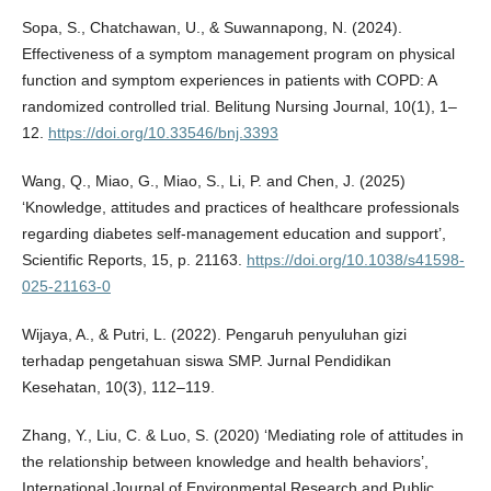
Sopa, S., Chatchawan, U., & Suwannapong, N. (2024).
Effectiveness of a symptom management program on physical
function and symptom experiences in patients with COPD: A
randomized controlled trial. Belitung Nursing Journal, 10(1), 1–
12.
https://doi.org/10.33546/bnj.3393
Wang, Q., Miao, G., Miao, S., Li, P. and Chen, J. (2025)
‘Knowledge, attitudes and practices of healthcare professionals
regarding diabetes self-management education and support’,
Scientific Reports, 15, p. 21163.
https://doi.org/10.1038/s41598-
025-21163-0
Wijaya, A., & Putri, L. (2022). Pengaruh penyuluhan gizi
terhadap pengetahuan siswa SMP. Jurnal Pendidikan
Kesehatan, 10(3), 112–119.
Zhang, Y., Liu, C. & Luo, S. (2020) ‘Mediating role of attitudes in
the relationship between knowledge and health behaviors’,
International Journal of Environmental Research and Public