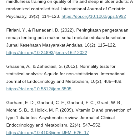
mindfulness training on quality of life and sleep in older adults: A
randomized controlled trial. International Journal of Geriatric
Psychiatry, 39(2), 114–123.
https://doi.org/10.1002/gps.5992
Fitriani, Y., & Ramadani, D. (2022). Peningkatan pengetahuan
remaja tentang pola makan sehat melalui edukasi kesehatan.
Jurnal Kesehatan Masyarakat Andalas, 16(2), 115–122.
https://doi.org/10.24893/jkma.v16i2.2022
Ghasemi, A., & Zahediasl, S. (2012). Normality tests for
statistical analysis: A guide for non-statisticians. International
Journal of Endocrinology and Metabolism, 10(2), 486–489.
https://doi.org/10.5812/ijem.3505
Gorham, E. D., Garland, C. F., Garland, F. C., Grant, W. B.,
Mohr, S. B., & Holick, M. F. (2009). Vitamin D and prevention of
type 1 diabetes: A systematic review. Journal of Clinical
Endocrinology and Metabolism, 22(4), 547–552.
https://doi.org/10.4103/ijem.IJEM_626_17