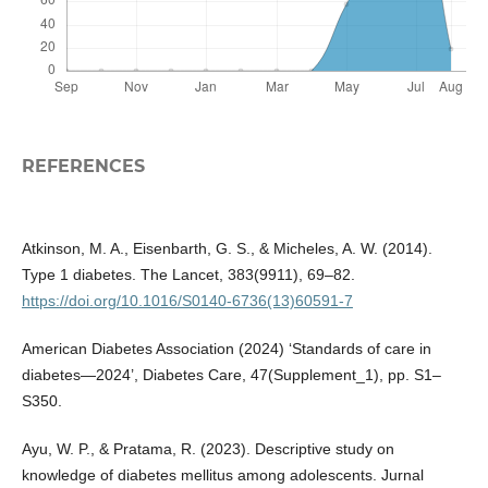
REFERENCES
Atkinson, M. A., Eisenbarth, G. S., & Micheles, A. W. (2014).
Type 1 diabetes. The Lancet, 383(9911), 69–82.
https://doi.org/10.1016/S0140-6736(13)60591-7
American Diabetes Association (2024) ‘Standards of care in
diabetes—2024’, Diabetes Care, 47(Supplement_1), pp. S1–
S350.
Ayu, W. P., & Pratama, R. (2023). Descriptive study on
knowledge of diabetes mellitus among adolescents. Jurnal