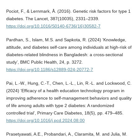
Pociot, F., & Lernmark, Å. (2016). Genetic risk factors for type 1
diabetes. The Lancet, 387(10035), 2331–2339.
https://doi.org/10.1016/S0140-6736(16)30582-7
Pardhan, S., Islam, M.S. and Sapkota, R. (2024) ‘Knowledge,
attitude, and diabetes self-care among individuals at high-risk of
diabetes-related blindness in Bangladesh: a cross-sectional
study’, BMC Public Health, 24, p. 3272.
https://doi.org/10.1186/s12889-024-20772-7
Pai, L.-W., Hung, C.-T., Chen, L.-L., Lin, R.-L. and Lockwood, C.
(2024) ‘Efficacy of a health education technology program in
improving adherence to self-management behaviors and quality
of life among adults with type 2 diabetes: A randomized
controlled trial’, Primary Care Diabetes, 18(5), pp. 479–485.
https://doi.org/10.1016/j.pcd.2024.08.00
Prasetyawati, A.E., Probandari, A., Claramita, M. and Julia, M.