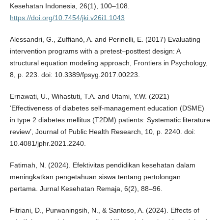
Kesehatan Indonesia, 26(1), 100–108.
https://doi.org/10.7454/jki.v26i1.1043
Alessandri, G., Zuffianò, A. and Perinelli, E. (2017) Evaluating
intervention programs with a pretest–posttest design: A
structural equation modeling approach, Frontiers in Psychology,
8, p. 223. doi: 10.3389/fpsyg.2017.00223.
Ernawati, U., Wihastuti, T.A. and Utami, Y.W. (2021)
‘Effectiveness of diabetes self-management education (DSME)
in type 2 diabetes mellitus (T2DM) patients: Systematic literature
review’, Journal of Public Health Research, 10, p. 2240. doi:
10.4081/jphr.2021.2240.
Fatimah, N. (2024). Efektivitas pendidikan kesehatan dalam
meningkatkan pengetahuan siswa tentang pertolongan
pertama. Jurnal Kesehatan Remaja, 6(2), 88–96.
Fitriani, D., Purwaningsih, N., & Santoso, A. (2024). Effects of